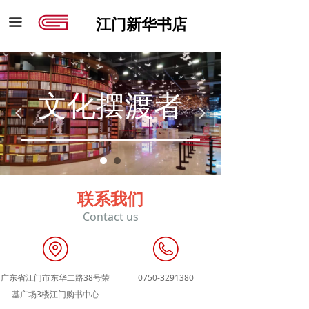
끀
江门新华书店
文化摆渡者
넳
넲
联系我们
Contact us
广东省江门市东华二路38号荣
0750-3291380
基广场3楼江门购书中心